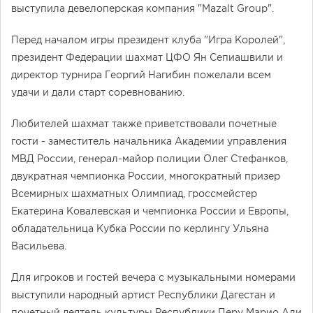
выступила девелоперская компания "Mazalt Group".
Перед началом игры президент клуба "Игра Королей",
президент Федерации шахмат ЦФО Ян Сепиашвили и
директор турнира Георгий Нагибин пожелали всем
удачи и дали старт соревнованию.
Любителей шахмат также приветствовали почетные
гости - заместитель начальника Академии управления
МВД России, генерал-майор полиции Олег Стефанков,
двукратная чемпионка России, многократный призер
Всемирных шахматных Олимпиад, гроссмейстер
Екатерина Ковалевская и чемпионка России и Европы,
обладательница Кубка России по керлингу Ульяна
Васильева.
Для игроков и гостей вечера с музыкальными номерами
выступили народный артист Республики Дагестан и
почетный деятель культуры Республики Перу Марио Али