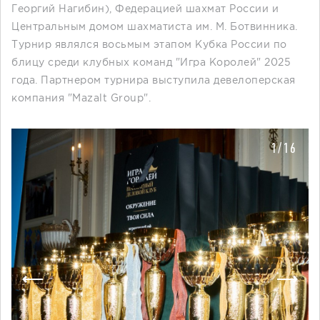
Георгий Нагибин), Федерацией шахмат России и
Центральным домом шахматиста им. М. Ботвинника.
Турнир являлся восьмым этапом Кубка России по
блицу среди клубных команд "Игра Королей" 2025
года. Партнером турнира выступила девелоперская
компания "Mazalt Group".
1/16