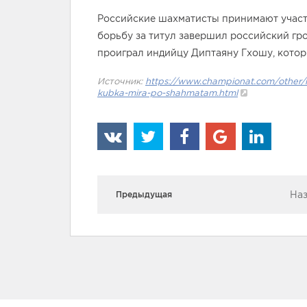
Российские шахматисты принимают участи
борьбу за титул завершил российский гр
проиграл индийцу Диптаяну Гхошу, котор
Источник:
https://www.championat.com/other/n
kubka-mira-po-shahmatam.html
Наз
Предыдущая