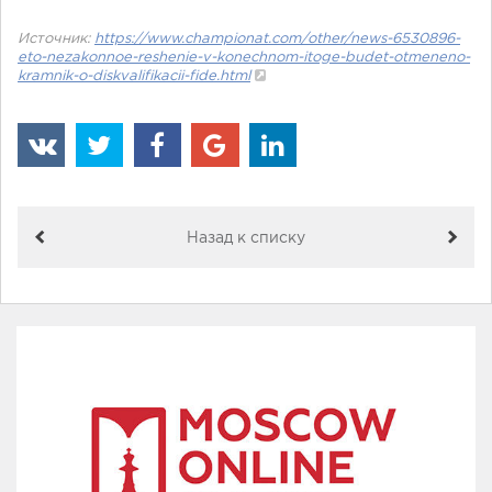
Источник:
https://www.championat.com/other/news-6530896-
eto-nezakonnoe-reshenie-v-konechnom-itoge-budet-otmeneno-
kramnik-o-diskvalifikacii-fide.html
Назад к списку