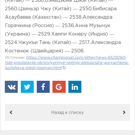
(Китай) — 2566.Вэньцзюнь Цзюй (Китай) —
2560.Цзиньэр Чжу (Китай) — 2550.Бибисара
Асаубаева (Казахстан) — 2538.Александра
Горячкина (Россия) — 2536.Анна Музычук
(Украина) — 2529.Хампи Конеру (Индия) —
2524.Чжунъи Тань (Китай) — 2517.Александра
Костенюк (Швейцария) — 2508.
Источник:
https://www.championat.com/other/news-6529260-
fide-predstavila-obnovlyonnye-rejtingi-aleksandra-goryachkina-
luchshaya-sredi-rossiyan.html
Назад к списку