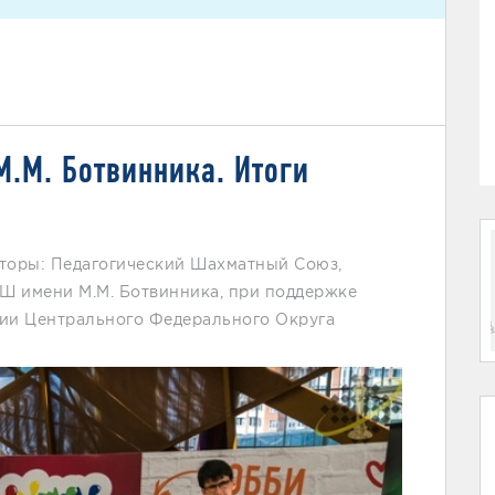
М.М. Ботвинника. Итоги
заторы: Педагогический Шахматный Союз,
 имени М.М. Ботвинника, при поддержке
и Центрального Федерального Округа