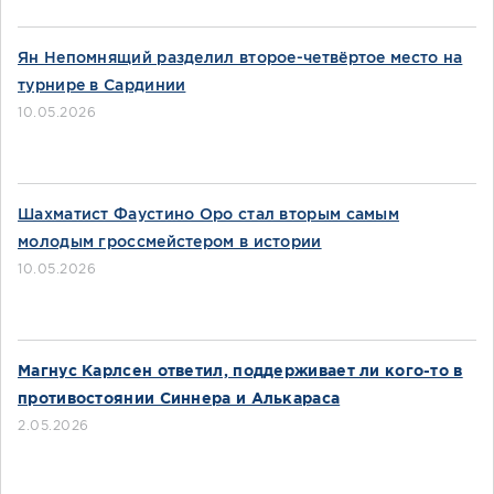
Ян Непомнящий разделил второе-четвёртое место на
турнире в Сардинии
10.05.2026
Шахматист Фаустино Оро стал вторым самым
молодым гроссмейстером в истории
10.05.2026
Магнус Карлсен ответил, поддерживает ли кого-то в
противостоянии Синнера и Алькараса
2.05.2026