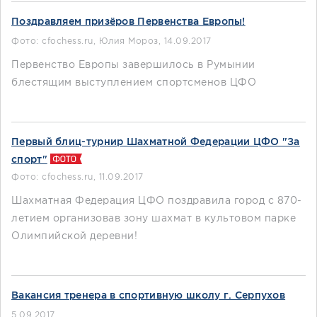
Поздравляем призёров Первенства Европы!
Фото: cfochess.ru, Юлия Мороз
,
14.09.2017
Первенство Европы завершилось в Румынии
блестящим выступлением спортсменов ЦФО
Первый блиц-турнир Шахматной Федерации ЦФО "За
спорт"
Фото: cfochess.ru
,
11.09.2017
Шахматная Федерация ЦФО поздравила город с 870-
летием организовав зону шахмат в культовом парке
Олимпийской деревни!
Вакансия тренера в спортивную школу г. Серпухов
5.09.2017